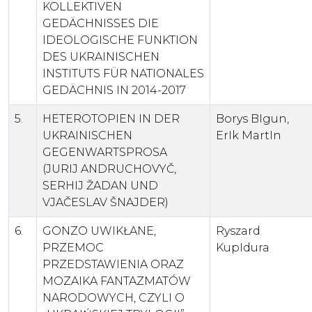
KOLLEKTIVEN
GEDÄCHNISSES DIE
IDEOLOGISCHE FUNKTION
DES UKRAINISCHEN
INSTITUTS FÜR NATIONALES
GEDÄCHNIS IN 2014-2017
5.
HETEROTOPIEN IN DER
Borys BIgun,
UKRAINISCHEN
ErIk MartIn
GEGENWARTSPROSA
(JURIJ ANDRUCHOVYČ,
SERHIJ ŽADAN UND
VJAČESLAV ŠNAJDER)
6.
GONZO UWIKŁANE,
Ryszard
PRZEMOC
KupIdura
PRZEDSTAWIENIA ORAZ
MOZAIKA FANTAZMATÓW
NARODOWYCH, CZYLI O