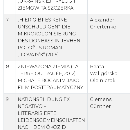
„UKRAIŃSKIEJ TRYLOGII”
ZIEMOWITA SZCZERKA
7.
„HIER GIBT ES KEINE
Alexander
UNSCHULDIGEN“. DIE
Chertenko
MIKROKOLONISIERUNG
DES DONBASS IN JEVHEN
POLOŽIJS ROMAN
„ILOVAJS’K“ (2015)
8.
ZNIEWAŻONA ZIEMIA (LA
Beata
TERRE OUTRAGÉE, 2012)
WalIgórska-
MICHALE BOGANIM JAKO
OlejnIczak
FILM POSTTRAUMATYCZNY
9.
NATIONSBILDUNG EX
Clemens
NEGATIVO –
Günther
LITERARISIERTE
LEIDENSGEMEINSCHAFTEN
NACH DEM ÖKOZID