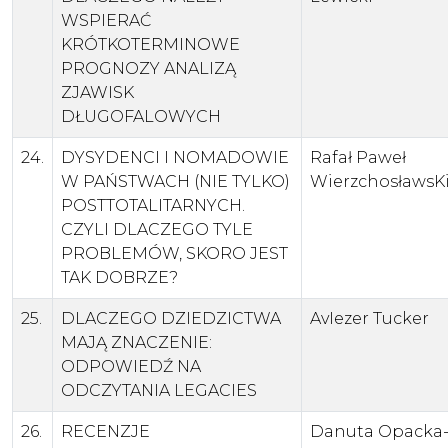
WSPIERAĆ
KRÓTKOTERMINOWE
PROGNOZY ANALIZĄ
ZJAWISK
DŁUGOFALOWYCH
24.
DYSYDENCI I NOMADOWIE
Rafał Paweł
W PAŃSTWACH (NIE TYLKO)
WierzchosławsK
POSTTOTALITARNYCH.
CZYLI DLACZEGO TYLE
PROBLEMÓW, SKORO JEST
TAK DOBRZE?
25.
DLACZEGO DZIEDZICTWA
AvIezer Tucker
MAJĄ ZNACZENIE:
ODPOWIEDŹ NA
ODCZYTANIA LEGACIES
26.
RECENZJE
Danuta Opacka