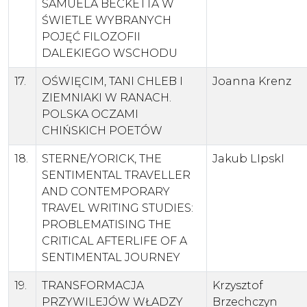
SAMUELA BECKETTA W
ŚWIETLE WYBRANYCH
POJĘĆ FILOZOFII
DALEKIEGO WSCHODU
17.
OŚWIĘCIM, TANI CHLEB I
Joanna Krenz
ZIEMNIAKI W RANACH.
POLSKA OCZAMI
CHIŃSKICH POETÓW
18.
STERNE/YORICK, THE
Jakub LIpskI
SENTIMENTAL TRAVELLER
AND CONTEMPORARY
TRAVEL WRITING STUDIES:
PROBLEMATISING THE
CRITICAL AFTERLIFE OF A
SENTIMENTAL JOURNEY
19.
TRANSFORMACJA
Krzysztof
PRZYWILEJÓW WŁADZY
Brzechczyn