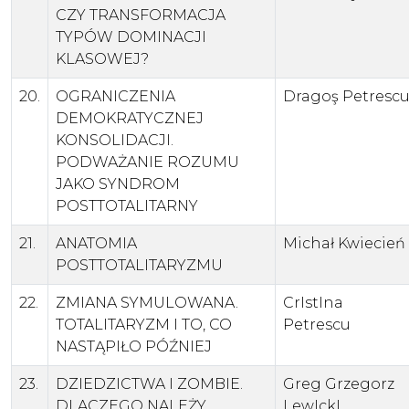
CZY TRANSFORMACJA
TYPÓW DOMINACJI
KLASOWEJ?
20.
OGRANICZENIA
Dragoş Petresc
DEMOKRATYCZNEJ
KONSOLIDACJI.
PODWAŻANIE ROZUMU
JAKO SYNDROM
POSTTOTALITARNY
21.
ANATOMIA
Michał Kwiecień
POSTTOTALITARYZMU
22.
ZMIANA SYMULOWANA.
CrIstIna
TOTALITARYZM I TO, CO
Petrescu
NASTĄPIŁO PÓŹNIEJ
23.
DZIEDZICTWA I ZOMBIE.
Greg Grzegorz
DLACZEGO NALEŻY
LewIckI