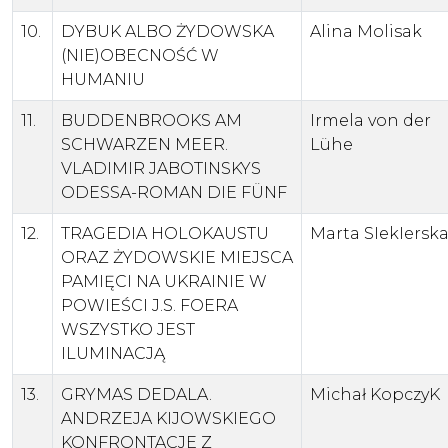
10.
DYBUK ALBO ŻYDOWSKA
Alina Molisak
(NIE)OBECNOŚĆ W
HUMANIU
11.
BUDDENBROOKS AM
Irmela von der
SCHWARZEN MEER.
Lühe
VLADIMIR JABOTINSKYS
ODESSA-ROMAN DIE FÜNF
12.
TRAGEDIA HOLOKAUSTU
Marta SIekIersk
ORAZ ŻYDOWSKIE MIEJSCA
PAMIĘCI NA UKRAINIE W
POWIEŚCI J.S. FOERA
WSZYSTKO JEST
ILUMINACJĄ
13.
GRYMAS DEDALA.
Michał KopczyK
ANDRZEJA KIJOWSKIEGO
KONFRONTACJE Z