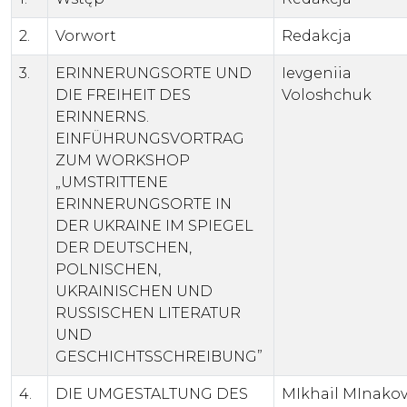
2.
Vorwort
Redakcja
3.
ERINNERUNGSORTE UND
Ievgeniia
DIE FREIHEIT DES
Voloshchuk
ERINNERNS.
EINFÜHRUNGSVORTRAG
ZUM WORKSHOP
„UMSTRITTENE
ERINNERUNGSORTE IN
DER UKRAINE IM SPIEGEL
DER DEUTSCHEN,
POLNISCHEN,
UKRAINISCHEN UND
RUSSISCHEN LITERATUR
UND
GESCHICHTSSCHREIBUNG”
4.
DIE UMGESTALTUNG DES
MIkhail MInako