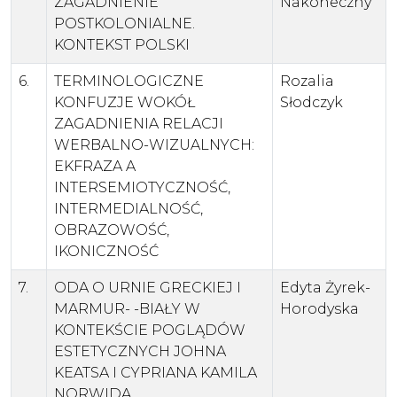
ZAGADNIENIE
Nakoneczny
POSTKOLONIALNE.
KONTEKST POLSKI
6.
TERMINOLOGICZNE
Rozalia
KONFUZJE WOKÓŁ
Słodczyk
ZAGADNIENIA RELACJI
WERBALNO-WIZUALNYCH:
EKFRAZA A
INTERSEMIOTYCZNOŚĆ,
INTERMEDIALNOŚĆ,
OBRAZOWOŚĆ,
IKONICZNOŚĆ
7.
ODA O URNIE GRECKIEJ I
Edyta Żyrek-
MARMUR- -BIAŁY W
Horodyska
KONTEKŚCIE POGLĄDÓW
ESTETYCZNYCH JOHNA
KEATSA I CYPRIANA KAMILA
NORWIDA