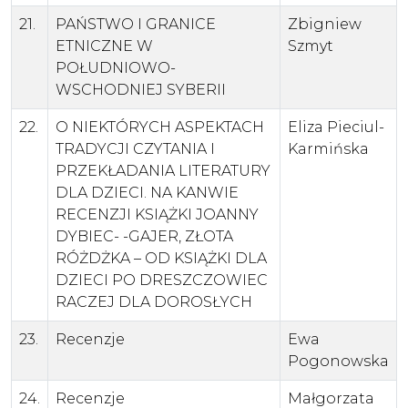
21.
PAŃSTWO I GRANICE
Zbigniew
ETNICZNE W
Szmyt
POŁUDNIOWO-
WSCHODNIEJ SYBERII
22.
O NIEKTÓRYCH ASPEKTACH
Eliza Pieciul-
TRADYCJI CZYTANIA I
Karmińska
PRZEKŁADANIA LITERATURY
DLA DZIECI. NA KANWIE
RECENZJI KSIĄŻKI JOANNY
DYBIEC- -GAJER, ZŁOTA
RÓŻDŻKA – OD KSIĄŻKI DLA
DZIECI PO DRESZCZOWIEC
RACZEJ DLA DOROSŁYCH
23.
Recenzje
Ewa
Pogonowska
24.
Recenzje
Małgorzata