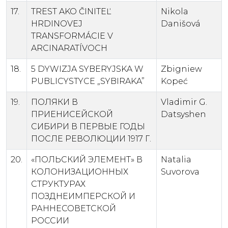
17.
TREST AKO ČINITEĽ
Nikola
HRDINOVEJ
Danišová
TRANSFORMÁCIE V
ARCINARATÍVOCH
18.
5 DYWIZJA SYBERYJSKA W
Zbigniew
PUBLICYSTYCE „SYBIRAKA”
Kopeć
19.
ПОЛЯКИ В
Vladimir G.
ПРИЕНИСЕЙСКОЙ
Datsyshen
СИБИРИ В ПЕРВЫЕ ГОДЫ
ПОСЛЕ РЕВОЛЮЦИИ 1917 Г.
20.
«ПОЛЬСКИЙ ЭЛЕМЕНТ» В
Natalia
КОЛОНИЗАЦИОННЫХ
Suvorova
СТРУКТУРАХ
ПОЗДНЕИМПЕРСКОЙ И
РАННЕСОВЕТСКОЙ
РОССИИ