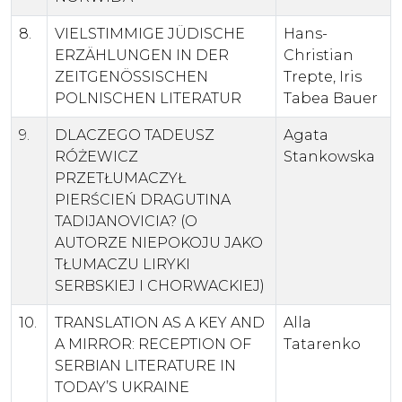
8.
VIELSTIMMIGE JÜDISCHE
Hans-
ERZÄHLUNGEN IN DER
Christian
ZEITGENÖSSISCHEN
Trepte, Iris
POLNISCHEN LITERATUR
Tabea Bauer
9.
DLACZEGO TADEUSZ
Agata
RÓŻEWICZ
Stankowska
PRZETŁUMACZYŁ
PIERŚCIEŃ DRAGUTINA
TADIJANOVICIA? (O
AUTORZE NIEPOKOJU JAKO
TŁUMACZU LIRYKI
SERBSKIEJ I CHORWACKIEJ)
10.
TRANSLATION AS A KEY AND
Alla
A MIRROR: RECEPTION OF
Tatarenko
SERBIAN LITERATURE IN
TODAY’S UKRAINE