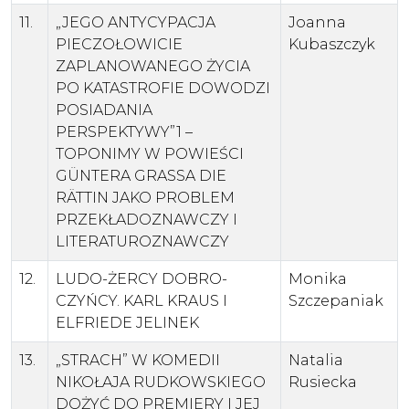
11.
„JEGO ANTYCYPACJA
Joanna
PIECZOŁOWICIE
Kubaszczyk
ZAPLANOWANEGO ŻYCIA
PO KATASTROFIE DOWODZI
POSIADANIA
PERSPEKTYWY”1 –
TOPONIMY W POWIEŚCI
GÜNTERA GRASSA DIE
RÄTTIN JAKO PROBLEM
PRZEKŁADOZNAWCZY I
LITERATUROZNAWCZY
12.
LUDO-ŻERCY DOBRO-
Monika
CZYŃCY. KARL KRAUS I
Szczepaniak
ELFRIEDE JELINEK
13.
„STRACH” W KOMEDII
Natalia
NIKOŁAJA RUDKOWSKIEGO
Rusiecka
DOŻYĆ DO PREMIERY I JEJ