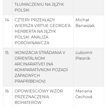
TŁUMACZENIU NA JĘZYK
POLSKI
14.
CZTERY PRZEKŁADY
Michał
WIERSZA VIRTUE GEORGE’A
Banaszak
HERBERTA NA JĘZYK
POLSKI. ANALIZA
PORÓWNAWCZA
15.
IKONIZÁCIA STRÁDANIA V
Ľubomír
ORIENTÁLNOM
Plesník
ARCINARATÍVE1 (NA
KOMPARATÍVNOM POZADÍ
ZÁPADNÝCH
PRAPRÍBEHOV)
16.
OPOWIEŚCIOWY WZÓR
Mariana
PRZEZNACZENIA
Čechová
BOHATERÓW