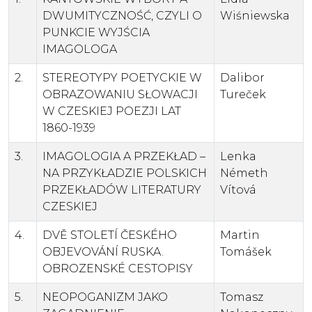
DWUMITYCZNOŚĆ, CZYLI O
Wiśniewska
PUNKCIE WYJŚCIA
IMAGOLOGA
2.
STEREOTYPY POETYCKIE W
Dalibor
OBRAZOWANIU SŁOWACJI
Tureček
W CZESKIEJ POEZJI LAT
1860-1939
3.
IMAGOLOGIA A PRZEKŁAD –
Lenka
NA PRZYKŁADZIE POLSKICH
Németh
PRZEKŁADÓW LITERATURY
Vítová
CZESKIEJ
4.
DVĚ STOLETÍ ČESKÉHO
Martin
OBJEVOVÁNÍ RUSKA.
Tomášek
OBROZENSKÉ CESTOPISY
5.
NEOPOGANIZM JAKO
Tomasz