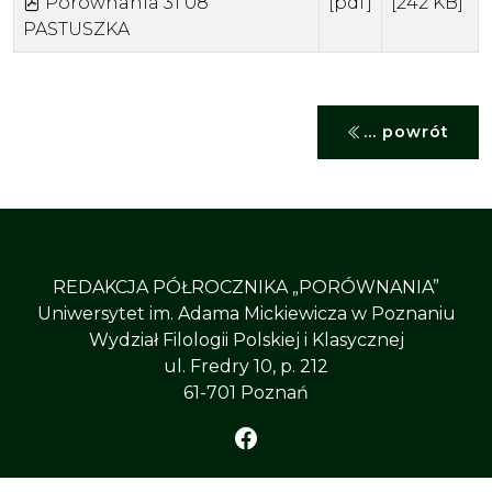
Porownania 31 08
[pdf]
[242 KB]
PASTUSZKA
... powrót
REDAKCJA PÓŁROCZNIKA „PORÓWNANIA”
Uniwersytet im. Adama Mickiewicza w Poznaniu
Wydział Filologii Polskiej i Klasycznej
ul. Fredry 10, p. 212
61-701 Poznań