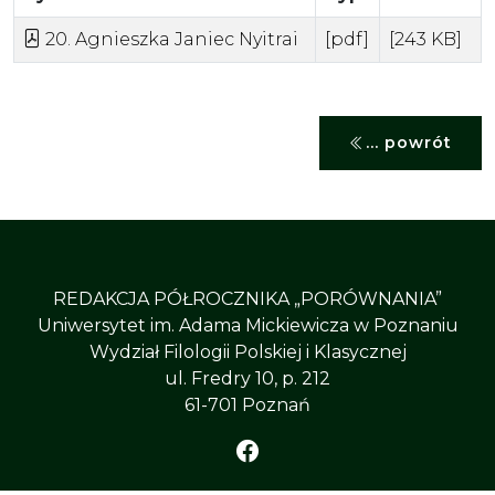
20. Agnieszka Janiec Nyitrai
[pdf]
[243 KB]
... powrót
REDAKCJA PÓŁROCZNIKA „PORÓWNANIA”
Uniwersytet im. Adama Mickiewicza w Poznaniu
Wydział Filologii Polskiej i Klasycznej
ul. Fredry 10, p. 212
61-701 Poznań