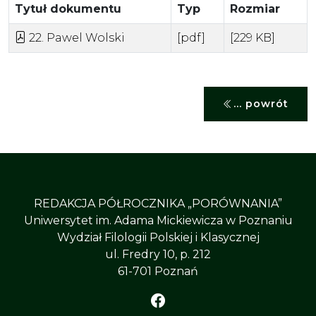
Tytuł dokumentu
Typ
Rozmiar
22. Pawel Wolski
[pdf]
[229 KB]
... powrót
REDAKCJA PÓŁROCZNIKA „PORÓWNANIA”
Uniwersytet im. Adama Mickiewicza w Poznaniu
Wydział Filologii Polskiej i Klasycznej
ul. Fredry 10, p. 212
61-701 Poznań