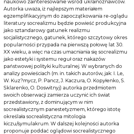
naukowo zainteresowanie wśród ukrainoznawców.
Autorka uważa, iż najlepszym materiałem
egzemplifikacyjnym do zapoczątkowania re-oglądu
literatury socrealizmu będzie powieść produkcyjna
jako sztandarowy gatunek realizmu
socjalistycznego, gatunek, którego szczytowy okres
popularności przypada na pierwszą połowę lat 30.
XX wieku, a więc na czas umacniania się socrealizmu
jako estetyki i systemu reguł oraz nakazów
państwowej polityki kulturalnej. W wybranych do
analizy powieściach (m. in. takich autorów, jak: I. Le,
W. Kuz?mycz, P. Pancz, J. Kaczura, O. Kopyłenko, S.
Sklarenko, O. Doswitnyj) autorka przedmiotem
swoich obserwacji zamierza uczynić ich świat
przedstawiony, z dominującym w nim
socrealistycznym panestetyzmem, którego istotę
określała socrealistyczna mitologia
kiczu/symulakrum. W dalszej kolejności autorka
proponuje poddać oglądowi socrealistycznego