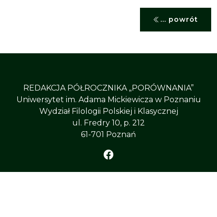
... powrót
REDAKCJA PÓŁROCZNIKA „PORÓWNANIA”
Uniwersytet im. Adama Mickiewicza w Poznaniu
Wydział Filologii Polskiej i Klasycznej
ul. Fredry 10, p. 212
61-701 Poznań
©
PÓŁROCZNIK „PORÓWNANIA”
, All Right
Reserved
Uniwersytet im. Adama Mickiewicza w