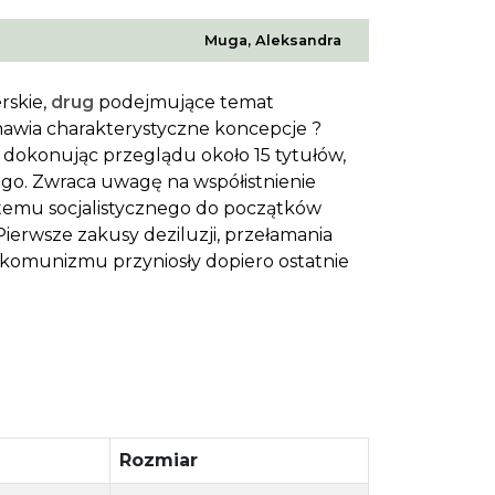
Muga, Aleksandra
rskie,
drug
podejmujące temat
mawia charakterystyczne koncepcje ?
dokonując przeglądu około 15 tytułów,
ego. Zwraca uwagę na współistnienie
temu socjalistycznego do początków
 Pierwsze zakusy deziluzji, przełamania
komunizmu przyniosły dopiero ostatnie
Rozmiar