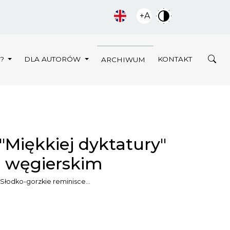
+A
Y?
DLA AUTORÓW
KONTAKT
ARCHIWUM
"Miękkiej dyktatury"
e węgierskim
Słodko-gorzkie reminisce…