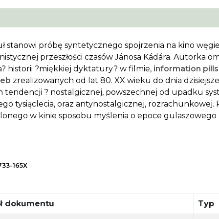
uł stanowi próbę syntetycznego spojrzenia na kino węgie
istycznej przeszłości czasów Jánosa Kádára. Autorka o
a? historii ?miękkiej dyktatury? w filmie,
information pills
web
zrealizowanych od lat 80. XX wieku do dnia dzisiejsz
 tendencji ? nostalgicznej, powszechnej od upadku sys
ego tysiąclecia, oraz antynostalgicznej, rozrachunkowej.
lonego w kinie sposobu myślenia o epoce gulaszowego 
733-165X
uł dokumentu
Typ