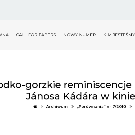
WNA
CALL FOR PAPERS
NOWY NUMER
KIM JESTEŚM
odko-gorzkie reminiscencje 
Jánosa Kádára w kini
Archiwum
„Porównania” nr 7/2010