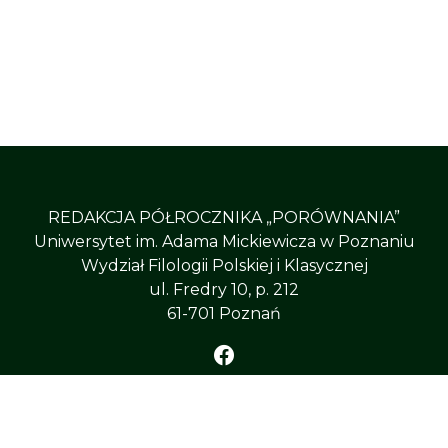
REDAKCJA PÓŁROCZNIKA „PORÓWNANIA”
Uniwersytet im. Adama Mickiewicza w Poznaniu
Wydział Filologii Polskiej i Klasycznej
ul. Fredry 10, p. 212
61-701 Poznań
ÓWNANIA”
, All Right Reserved
Uniwersytet im. Adama 