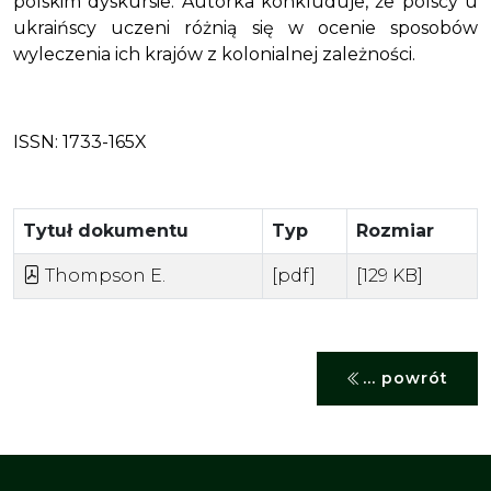
polskim dyskursie. Autorka konkluduje, że polscy u
ukraińscy uczeni różnią się w ocenie sposobów
wyleczenia ich krajów z kolonialnej zależności.
ISSN:
1733-165X
Tytuł dokumentu
Typ
Rozmiar
Thompson E.
[pdf]
[129 KB]
... powrót