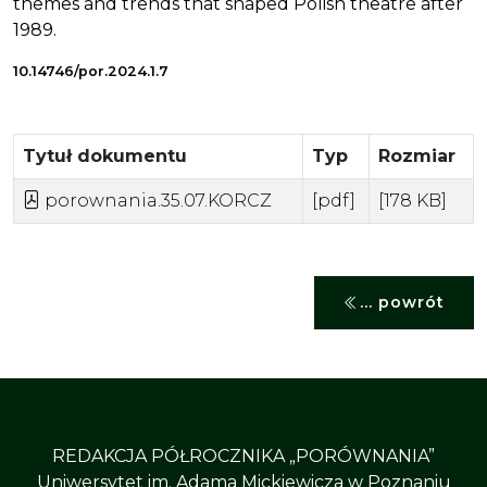
themes and trends that shaped Polish theatre after
1989.
10.14746/por.2024.1.7
Tytuł dokumentu
Typ
Rozmiar
porownania.35.07.KORCZ
[pdf]
[178 KB]
... powrót
REDAKCJA PÓŁROCZNIKA „PORÓWNANIA”
Uniwersytet im. Adama Mickiewicza w Poznaniu