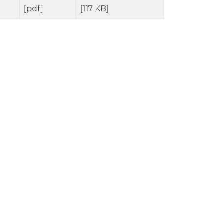
[pdf]
[117 KB]