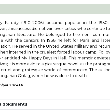
y Faludy (1910–2006) became popular in the 1930s wi
r, this success did not win over critics, who continue to
ngarian literature. He belonged to the non- communist
le with the censors. In 1938 he left for Paris, and la
tion. He served in the United States military and retur
then interned in the cruelest forced labour camp. Follow
r entitled My Happy Days in Hell. This memoir deviates
ives; it is more akin to a picaresque novel, as the prota
e cruel and grotesque world of communism. The author
ungarian Gulag, when he was close to death.
6/por.2024.1.6
uł dokumentu