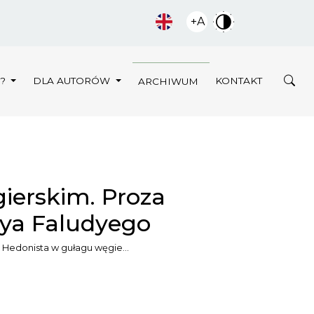
+A
Y?
DLA AUTORÓW
KONTAKT
ARCHIWUM
ierskim. Proza
ya Faludyego
Hedonista w gułagu węgie…