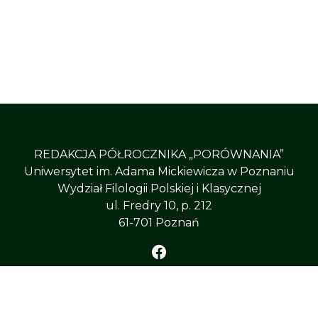
REDAKCJA PÓŁROCZNIKA „PORÓWNANIA”
Uniwersytet im. Adama Mickiewicza w Poznaniu
Wydział Filologii Polskiej i Klasycznej
ul. Fredry 10, p. 212
61-701 Poznań
ÓWNANIA”
, All Right Reserved
Uniwersytet im. Adama 