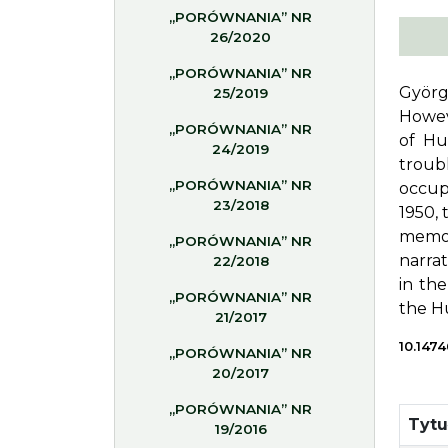
„PORÓWNANIA” NR
26/2020
„PORÓWNANIA” NR
Györg
25/2019
Howeve
„PORÓWNANIA” NR
of Hu
24/2019
troub
„PORÓWNANIA” NR
occupa
23/2018
1950, 
memoi
„PORÓWNANIA” NR
narrat
22/2018
in th
„PORÓWNANIA” NR
the H
21/2017
10.1474
„PORÓWNANIA” NR
20/2017
„PORÓWNANIA” NR
Tyt
19/2016