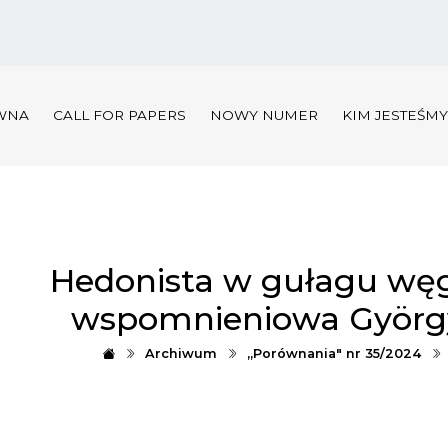
WNA
CALL FOR PAPERS
NOWY NUMER
KIM JESTEŚM
Hedonista w gułagu węg
wspomnieniowa Györg
Archiwum
„Porównania" nr 35/2024