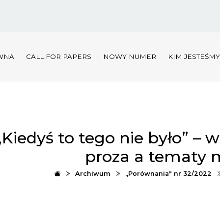
WNA
CALL FOR PAPERS
NOWY NUMER
KIM JESTEŚM
„Kiedyś to tego nie było” –
proza a tematy m
Archiwum
„Porównania" nr 32/2022