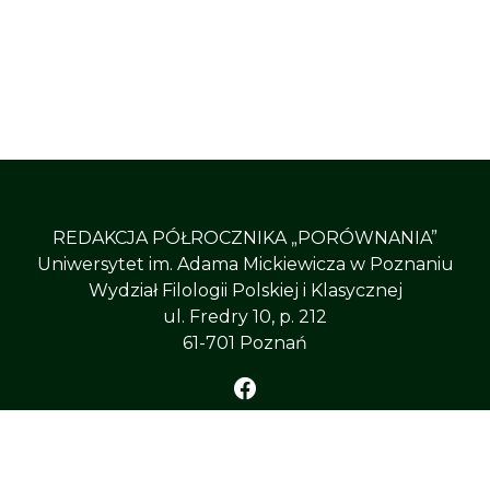
REDAKCJA PÓŁROCZNIKA „PORÓWNANIA”
Uniwersytet im. Adama Mickiewicza w Poznaniu
Wydział Filologii Polskiej i Klasycznej
ul. Fredry 10, p. 212
61-701 Poznań
ÓWNANIA”
, All Right Reserved
Uniwersytet im. Adama 