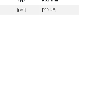
Typ
Rozmiar
[pdf]
[199 KB]