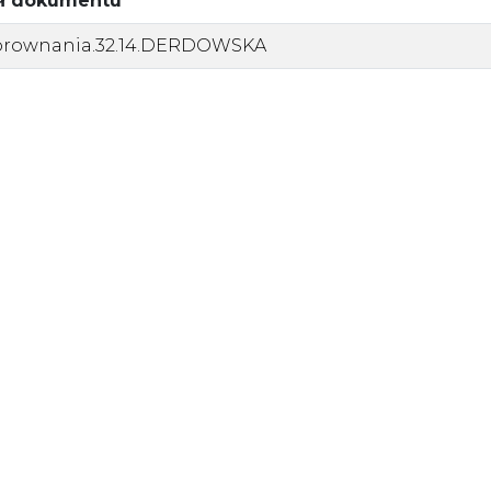
uł dokumentu
rownania.32.14.DERDOWSKA