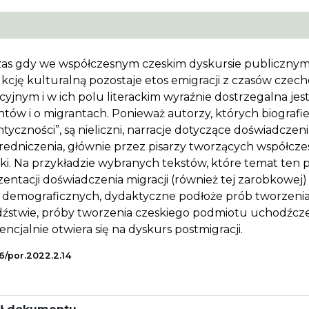
as gdy we współczesnym czeskim dyskursie publicznym
kcję kulturalną pozostaje etos emigracji z czasów czech
cyjnym i w ich polu literackim wyraźnie dostrzegalna jes
tów i o migrantach. Ponieważ autorzy, których biografie
tyczności”, są nieliczni, narracje dotyczące doświadczeni
redniczenia, głównie przez pisarzy tworzących współcze
cki. Na przykładzie wybranych tekstów, które temat ten 
zentacji doświadczenia migracji (również tej zarobkowej
 demograficznych, dydaktyczne podłoże prób tworzenia u
źstwie, próby tworzenia czeskiego podmiotu uchodźczego
encjalnie otwiera się na dyskurs postmigracji.
6/por.2022.2.14