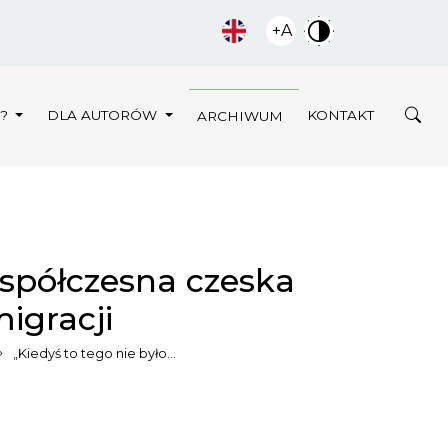
+A
Y?
DLA AUTORÓW
KONTAKT
ARCHIWUM
 współczesna czeska
igracji
„Kiedyś to tego nie było…