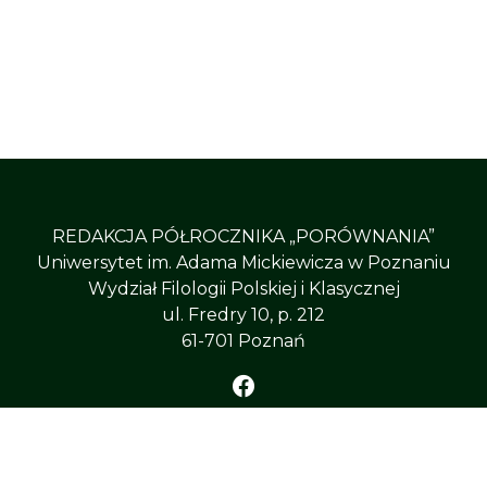
REDAKCJA PÓŁROCZNIKA „PORÓWNANIA”
Uniwersytet im. Adama Mickiewicza w Poznaniu
Wydział Filologii Polskiej i Klasycznej
ul. Fredry 10, p. 212
61-701 Poznań
ÓWNANIA”
, All Right Reserved
Uniwersytet im. Adama 