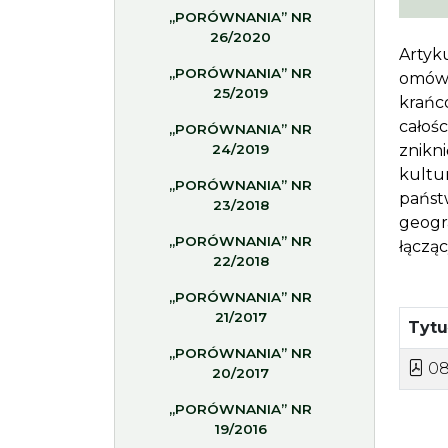
„PORÓWNANIA” NR
26/2020
Artyk
„PORÓWNANIA” NR
omówi
25/2019
krańc
całoś
„PORÓWNANIA” NR
24/2019
znikn
kultur
„PORÓWNANIA” NR
państ
23/2018
geogr
„PORÓWNANIA” NR
łącząc
22/2018
„PORÓWNANIA” NR
21/2017
Tyt
„PORÓWNANIA” NR
08
20/2017
„PORÓWNANIA” NR
19/2016