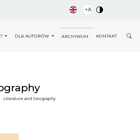
+A
Y?
DLA AUTORÓW
KONTAKT
ARCHIWUM
eography
Literature and Geography