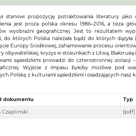
uł stanowi propozycję potraktowania literatury jako
enia jest proza polska okresu 1986–2016, a teza głó
ów wyobraźni geograficznej. Jest to rezultatem wy
ci, do których Polska należała bądź do których dążyła (
ięcie Europy Środkowej, zahamowanie procesu orientowa
y obywatelskiej, kryzys w stosunkach z Litwą, Białorusią 
wami sąsiedzkimi prowadzi do czterostronnej izolacji
aficznej. Wyjście z impasu byłoby możliwe pod wa
ych Polskę z kulturami sąsiedzkimi i osadzających nasz k
uł dokumentu
Typ
 Czaplinski
[pdf]