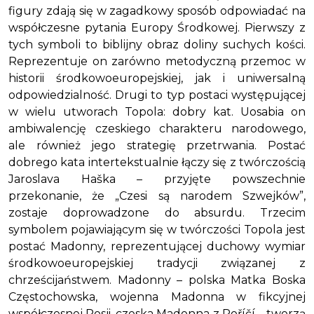
figury zdają się w zagadkowy sposób odpowiadać na
współczesne pytania Europy Środkowej. Pierwszy z
tych symboli to biblijny obraz doliny suchych kości.
Reprezentuje on zarówno metodyczną przemoc w
historii środkowoeuropejskiej, jak i uniwersalną
odpowiedzialność. Drugi to typ postaci występującej
w wielu utworach Topola: dobry kat. Uosabia on
ambiwalencję czeskiego charakteru narodowego,
ale również jego strategię przetrwania. Postać
dobrego kata intertekstualnie łączy się z twórczością
Jaroslava Haška – przyjęte powszechnie
przekonanie, że „Czesi są narodem Szwejków”,
zostaje doprowadzone do absurdu. Trzecim
symbolem pojawiającym się w twórczości Topola jest
postać Madonny, reprezentującej duchowy wymiar
środkowoeuropejskiej tradycji związanej z
chrześcijaństwem. Madonny – polska Matka Boska
Częstochowska, wojenna Madonna w fikcyjnej
współczesnej Rosji, czeska Madonna z Poříčí – tworzą