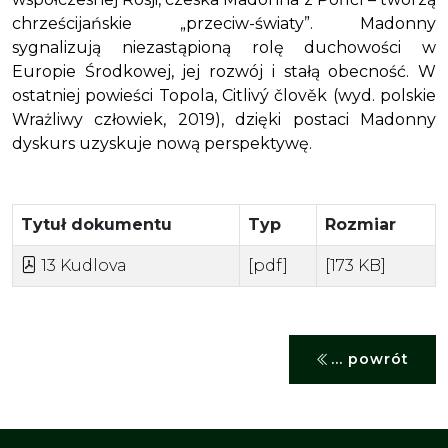
chrześcijańskie „przeciw-światy”. Madonny
sygnalizują niezastąpioną rolę duchowości w
Europie Środkowej, jej rozwój i stałą obecność. W
ostatniej powieści Topola,
Citlivý člověk
(wyd. polskie
Wrażliwy człowiek
, 2019), dzięki postaci Madonny
dyskurs uzyskuje nową perspektywę.
Tytuł dokumentu
Typ
Rozmiar
13 Kudlova
[pdf]
[173 KB]
... powrót