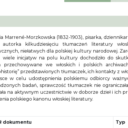
ia Marrené-Morzkowska (1832-1903), pisarka, dziennikar
, autorka kilkudziesięciu tłumaczeń literatury wło
ycznych, niełatwych dla polskiej kultury narodowej. Zaro
 wiele inicjatyw na polu kultury dochodziło do skutku
ła przechowywane we włoskich i polskich archiwac
ohistorię” przedstawionych tłumaczek, ich kontakty z wł
sce w celu udostępnienia polskiemu odbiorcy ważnych 
dzonych badań, sprawczość tłumaczek nie ograniczała 
ała na aktywnym uczestnictwie w doborze dzieł i ich pro
nia polskiego kanonu włoskiej literatury.
uł dokumentu
Typ