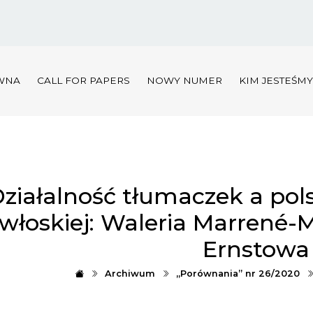
WNA
CALL FOR PAPERS
NOWY NUMER
KIM JESTEŚM
ziałalność tłumaczek a pols
włoskiej: Waleria Marrené-
Ernstowa
Archiwum
„Porównania” nr 26/2020