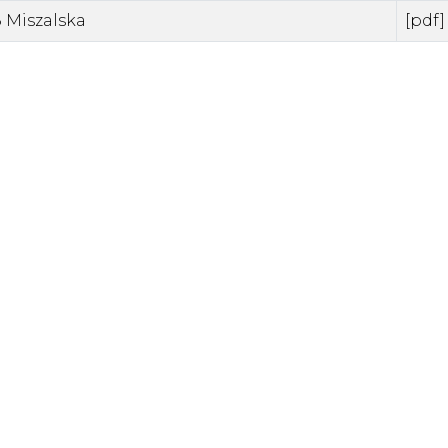
 Miszalska
[pdf]