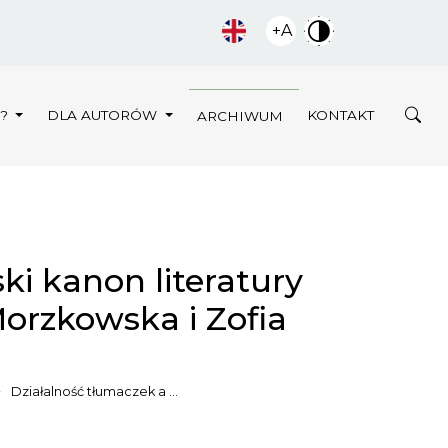
+A
Y?
DLA AUTORÓW
KONTAKT
ARCHIWUM
ki kanon literatury
Morzkowska i Zofia
Działalność tłumaczek a …