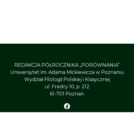
REDAKCJA PÓŁROCZNIKA „PORÓWNANIA”
Uniwersytet im. Adama Mickiewicza w Poznaniu
Wydział Filologii Polskiej i Klasycznej
ul. Fredry 10, p. 212
61-701 Poznań
ÓWNANIA”
, All Right Reserved
Uniwersytet im. Adama 