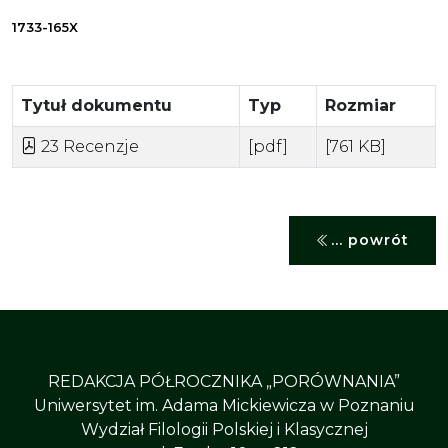
1733-165X
Tytuł dokumentu
Typ
Rozmiar
23 Recenzje
[pdf]
[761 KB]
... powrót
REDAKCJA PÓŁROCZNIKA „PORÓWNANIA”
Uniwersytet im. Adama Mickiewicza w Poznaniu
Wydział Filologii Polskiej i Klasycznej