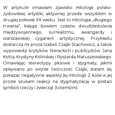
W artykule omawiam zjawisko mitologii polsko-
żydowskiej artystki, aktywnej przede wszystkim w
drugiej połowie XX wieku. Jest to mitologia „długiego
trwania”, księga bowiem czasów dwudziestolecia
międzywojennego, surrealizmu, awangardy i
warszawskiej cyganerii artystycznej. Przykładu
dostarcza mi proza Izabeli Czajki Stachowicz, a także
wypowiedzi krytyków literackich i publicystów: Jana
Kotta, Krystyny Kolińskiej i Ryszarda Matuszewskiego.
Omawiając stereotypy płciowe i stygmaty, jakimi
opisywano po wojnie twórczość Czajki, staram się
pokazać negatywne aspekty jej mitologii. Z kolei w jej
prozie szukam reakcji na stygmatyzację w postaci
symboli rzeczy i zwierząt (totemizm).