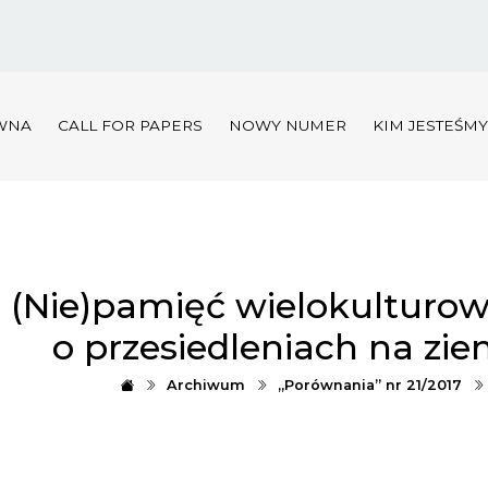
WNA
CALL FOR PAPERS
NOWY NUMER
KIM JESTEŚM
(Nie)pamięć wielokulturowo
o przesiedleniach na zi
Archiwum
„Porównania” nr 21/2017