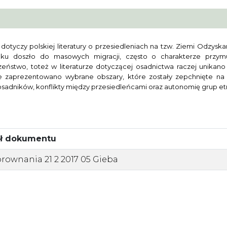
 dotyczy polskiej literatury o przesiedleniach na tzw. Ziemi Odzy
oku doszło do masowych migracji, często o charakterze przym
zeństwo, toteż w literaturze dotyczącej osadnictwa raczej unikan
le zaprezentowano wybrane obszary, które zostały zepchnięte na
osadników, konflikty między przesiedleńcami oraz autonomię grup et
uł dokumentu
rownania 21 2 2017 05 Gieba