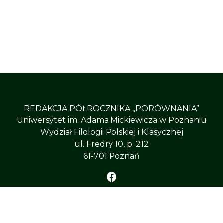
REDAKCJA PÓŁROCZNIKA „PORÓWNANIA”
Uniwersytet im. Adama Mickiewicza w Poznaniu
Wydział Filologii Polskiej i Klasycznej
ul. Fredry 10, p. 212
61-701 Poznań
ÓWNANIA”
, All Right Reserved
Uniwersytet im. Adama 