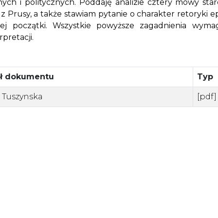
nych i politycznych. Poddaję analizie cztery mowy star
z Prusy, a także stawiam pytanie o charakter retoryki e
jej początki. Wszystkie powyższe zagadnienia wyma
rpretacji.
uł dokumentu
Typ
 Tuszynska
[pdf]