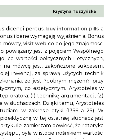
Krystyna Tuszyńska
us dicendi peritus
,
buy information pills
a
onus
i
bene
wymagają wyjaśnienia.
Bonus
go mówcy,
visit web
co do jego znajomości
go powiązany jest z pojęciem ?wspólnego
, co wartości politycznych i etycznych,
m na mówcę jest, zakończone sukcesem,
jej inwencji, za sprawą użytych technik
zekonania, że jest ?dobrym mężem?, przy
ycznym, co estetycznym. Arystoteles w
p oratora: (1) technikę argumentacji, (2)
 w słuchaczach. Dzięki temu, Arystoteles
studiami w zakresie etyki (1356 a 25). W
ideiktyczną w tej ostatniej słuchacz jest
artykule zamierzam dowieść, że retoryka
ystępu, była w istocie nośnikiem wartości