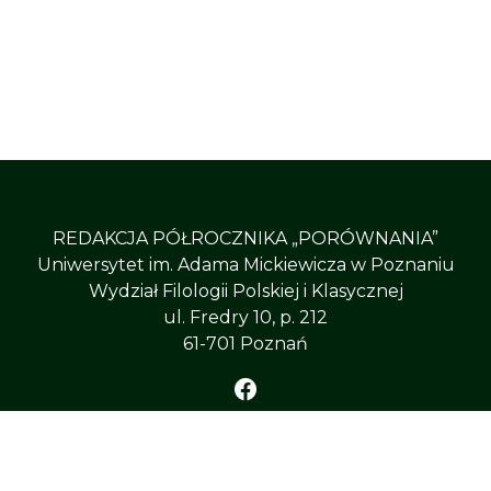
REDAKCJA PÓŁROCZNIKA „PORÓWNANIA”
Uniwersytet im. Adama Mickiewicza w Poznaniu
Wydział Filologii Polskiej i Klasycznej
ul. Fredry 10, p. 212
61-701 Poznań
ÓWNANIA”
, All Right Reserved
Uniwersytet im. Adama 