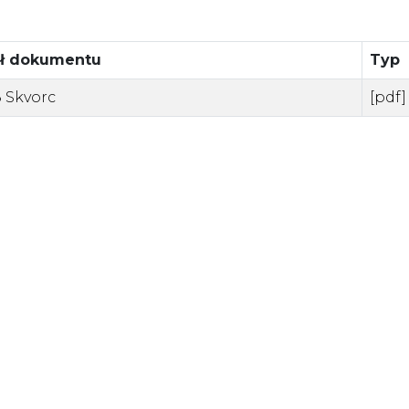
uł dokumentu
Typ
 Skvorc
[pdf]