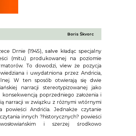
Boris Škvorc
zece Drnie
(1945),
salve
kładąc specjalny
eści (mitu) produkowanej na poziomie
ormatorów. To dowodzi,
view
że pozycja
iedziana i uwydatniona przez Andricia,
lnej. W ten sposób otwierają się dwie
ańskiej narracji stereotypizowanej jako
st konsekwencją poprzedniego założenia i
nią narracji w związku z różnymi wtórnymi
a powieści Andrićia. Jednakże czytanie
zytania innych ?historycznych? powieści
wosłowiańskim i szerzej środkowo