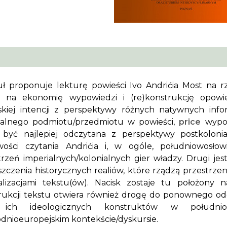
uł proponuje lekturę powieści Ivo Andrićia
Most na r
k na ekonomię wypowiedzi i (re)konstrukcję opowi
skiej intencji z perspektywy różnych natywnych inf
ialnego podmiotu/przedmiotu w powieści,
price
wypow
być najlepiej odczytana z perspektywy postkolonia
wości czytania Andrićia i, w ogóle, południowosłowi
trzeń imperialnych/kolonialnych gier władzy. Drugi je
szczenia historycznych realiów, które rządzą przestrze
alizacjami tekstu(ów). Nacisk zostaje tu położony n
rukcji tekstu otwiera również drogę do ponownego odc
 ich ideologicznych konstruktów w południo
dnioeuropejskim kontekście/dyskursie.