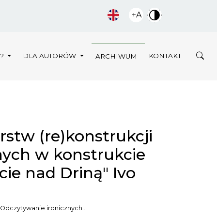
+A
Y?
DLA AUTORÓW
KONTAKT
ARCHIWUM
stw (re)konstrukcji
Innych w konstrukcie
cie nad Driną" Ivo
Odczytywanie ironicznych…