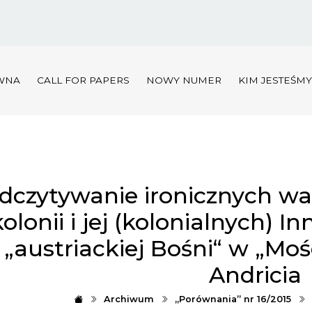
WNA
CALL FOR PAPERS
NOWY NUMER
KIM JESTEŚM
dczytywanie ironicznych war
kolonii i jej (kolonialnych) 
„austriackiej Bośni“ w „Moś
Andricia
Archiwum
„Porównania” nr 16/2015