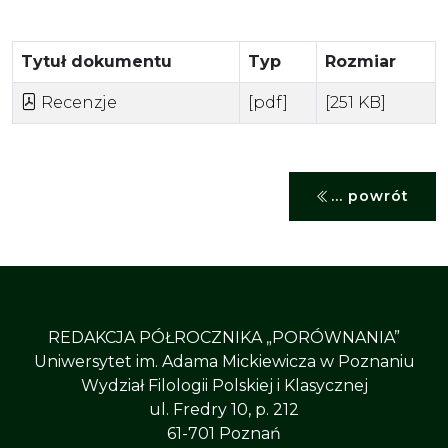
Tytuł dokumentu
Typ
Rozmiar
Recenzje
[pdf]
[251 KB]
... powrót
REDAKCJA PÓŁROCZNIKA „PORÓWNANIA”
Uniwersytet im. Adama Mickiewicza w Poznaniu
Wydział Filologii Polskiej i Klasycznej
ul. Fredry 10, p. 212
61-701 Poznań