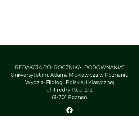
REDAKCJA PÓŁROCZNIKA „PORÓWNANIA”
Uniwersytet im. Adama Mickiewicza w Poznaniu
Wydział Filologii Polskiej i Klasycznej
ul. Fredry 10, p. 212
61-701 Poznań
ÓWNANIA”
, All Right Reserved
Uniwersytet im. Adama 