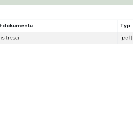
uł dokumentu
Typ
is tresci
[pdf]