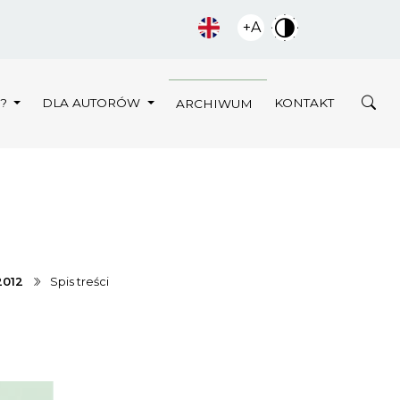
+A
Y?
DLA AUTORÓW
KONTAKT
ARCHIWUM
2012
Spis treści