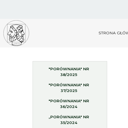
STRONA GŁÓ
"PORÓWNANIA" NR
38/2025
"PORÓWNANIA" NR
37/2025
"PORÓWNANIA" NR
36/2024
„PORÓWNANIA" NR
35/2024