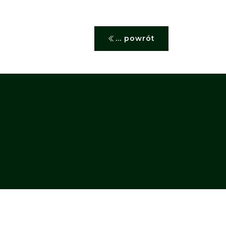
... powrót
Mickiewicza w Poznaniu