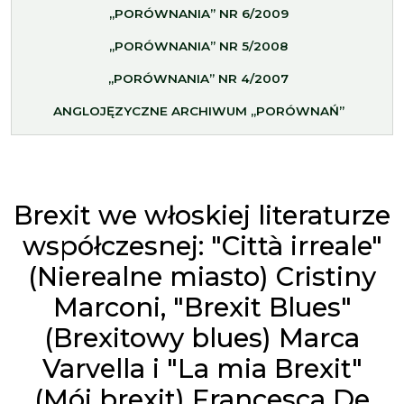
„PORÓWNANIA” NR 6/2009
„PORÓWNANIA” NR 5/2008
„PORÓWNANIA” NR 4/2007
ANGLOJĘZYCZNE ARCHIWUM „PORÓWNAŃ”
Brexit we włoskiej literaturze
współczesnej: "Città irreale"
(Nierealne miasto) Cristiny
Marconi, "Brexit Blues"
(Brexitowy blues) Marca
Varvella i "La mia Brexit"
(Mój brexit) Francesca De