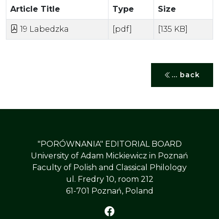
Article Title
Type
Size
19 Labedzka
[pdf]
[135 KB]
... back
"PORÓWNANIA" EDITORIAL BOARD
University of Adam Mickiewicz in Poznań
Faculty of Polish and Classical Philology
ul. Fredry 10, room 212
61-701 Poznań, Poland