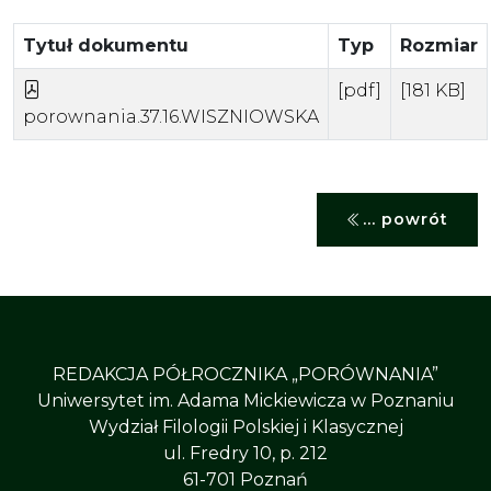
Tytuł dokumentu
Typ
Rozmiar
[pdf]
[181 KB]
porownania.37.16.WISZNIOWSKA
... powrót
REDAKCJA PÓŁROCZNIKA „PORÓWNANIA”
Uniwersytet im. Adama Mickiewicza w Poznaniu
Wydział Filologii Polskiej i Klasycznej
ul. Fredry 10, p. 212
61-701 Poznań